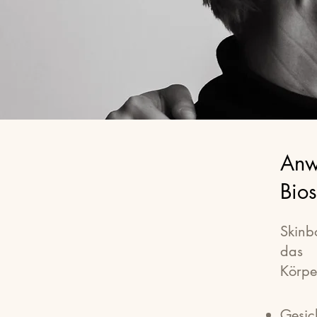
Anw
Bios
Skinb
das 
Körpe
Gesic