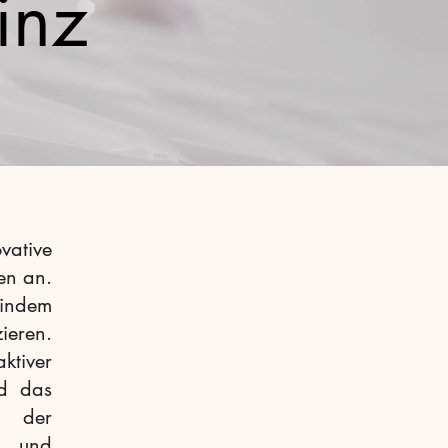
inz
ative
en an.
 indem
ieren.
ktiver
nd das
g der
t, und