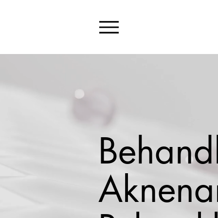
Behand
Aknena