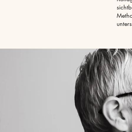
sicht
Metho
unters