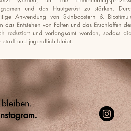
esetzt werden, um die Hautalterungsprozes
angsamen und das Hautgerüst zu stärken. Durc
eitige Anwendung von Skinboostern & Biostimul
n das Entstehen von Falten und das Erschlaffen de
ich reduziert und verlangsamt werden, sodass di
 straff und jugendlich bleibt.
bleiben.
Instagram.