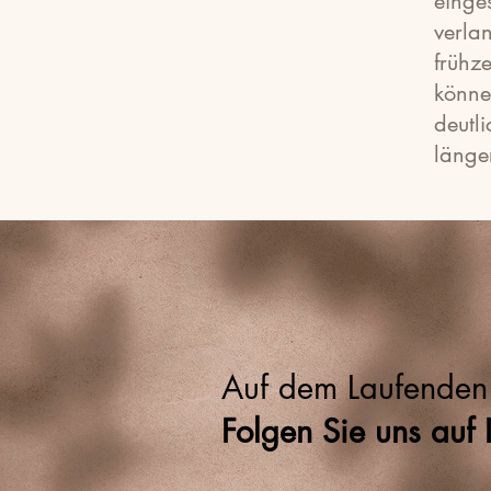
eing
verl
frühz
könne
deutl
länger
Auf dem Laufenden 
Folgen Sie uns auf 