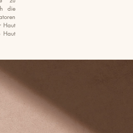
se zu
h die
atoren
r Haut
e Haut