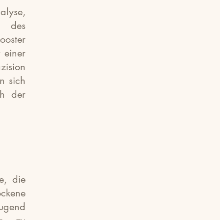
alyse,
n des
ooster
 einer
zision
n sich
h der
e, die
ockene
ugend