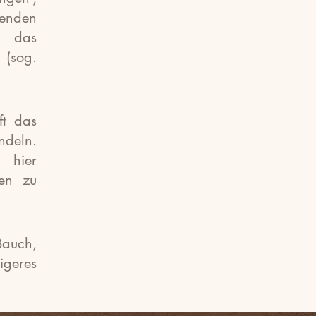
penden
en das
(sog.
ft das
deln.
 hier
hen zu
Bauch,
igeres