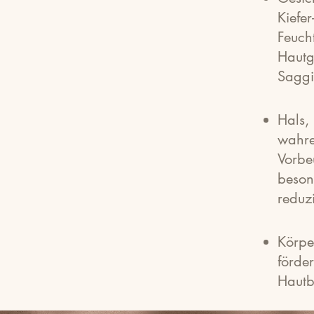
Kiefe
Feuch
Haut
Saggi
Hals,
wahr
Vorb
beson
reduz
Körpe
förde
Hautb