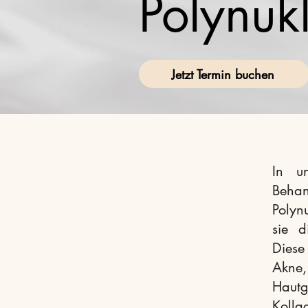
Polynuk
Jetzt Termin buchen
In u
Behan
Polyn
sie d
Diese
Akne,
Haut
Kolla