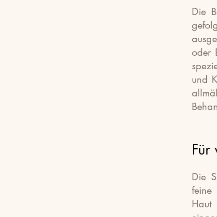
Die B
gefo
ausge
oder 
spezi
und K
allm
Behan
Für
Die
S
feine
Haut