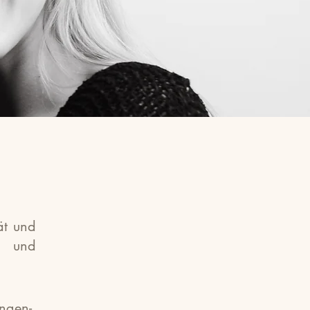
ät und
- und
ngen-,