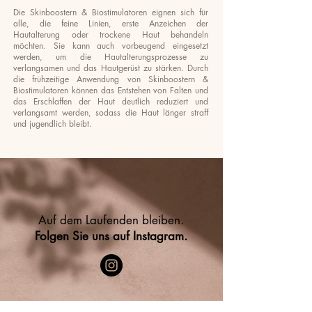
Die
Skinboostern & Biostimulatoren
eignen sich für
alle, die feine Linien, erste Anzeichen der
Hautalterung oder trockene Haut behandeln
möchten. Sie kann auch vorbeugend eingesetzt
werden, um die Hautalterungsprozesse zu
verlangsamen und das Hautgerüst zu stärken. Durch
die frühzeitige Anwendung von Skinboostern &
Biostimulatoren können das Entstehen von Falten und
das Erschlaffen der Haut deutlich reduziert und
verlangsamt werden, sodass die Haut länger straff
und jugendlich bleibt.
Auf dem Laufenden bleiben.
Folgen Sie uns auf Instagram.